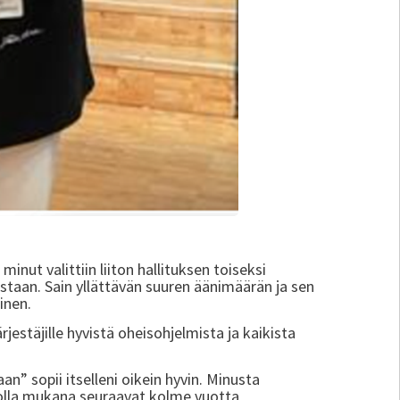
inut valittiin liiton hallituksen toiseksi
astaan. Sain yllättävän suuren äänimäärän ja sen
inen.
rjestäjille hyvistä oheisohjelmista ja kaikista
n” sopii itselleni oikein hyvin. Minusta
 olla mukana seuraavat kolme vuotta