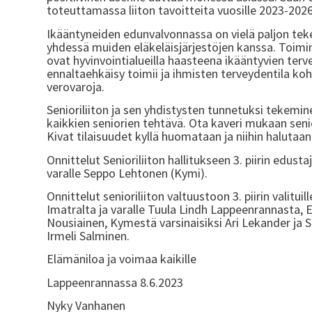
toteuttamassa liiton tavoitteita vuosille 2023-202
Ikääntyneiden edunvalvonnassa on vielä paljon tekem
yhdessä muiden eläkeläisjärjestöjen kanssa. Toimin
ovat hyvinvointialueilla haasteena ikääntyvien t
ennaltaehkäisy toimii ja ihmisten terveydentila k
verovaroja.
Senioriliiton ja sen yhdistysten tunnetuksi tekem
kaikkien seniorien tehtävä. Ota kaveri mukaan senio
Kivat tilaisuudet kyllä huomataan ja niihin halutaan
Onnittelut Senioriliiton hallitukseen 3. piirin ed
varalle Seppo Lehtonen (Kymi).
Onnittelut senioriliiton valtuustoon 3. piirin valitui
Imatralta ja varalle Tuula Lindh Lappeenrannasta, E
Nousiainen, Kymestä varsinaisiksi Ari Lekander ja S
Irmeli Salminen.
Elämäniloa ja voimaa kaikille
Lappeenrannassa 8.6.2023
Nyky Vanhanen Seniorili