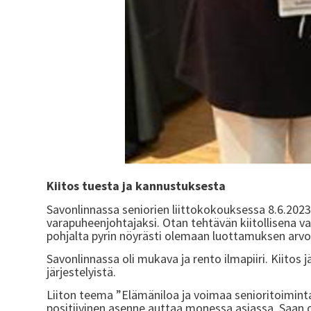
Kiitos tuesta ja kannustuksesta
Savonlinnassa seniorien liittokokouksessa 8.6.2023 m
varapuheenjohtajaksi. Otan tehtävän kiitollisena v
pohjalta pyrin nöyrästi olemaan luottamuksen arvo
Savonlinnassa oli mukava ja rento ilmapiiri. Kiitos jä
järjestelyistä.
Liiton teema ”Elämäniloa ja voimaa senioritoimintaa
positiivinen asenne auttaa monessa asiassa. Saan