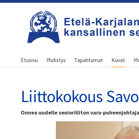
Siirry
sivun
sisältöön
Etelä-Karjalan Kansallinen Senioripiir
Etusivu
Yhdistys
Tapahtumat
Kuvat
Yh
Liittokokous Sav
Onnea uudelle senioriliiton vara-puheenjohtaja