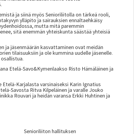
6.
istä ja siinä myös Senioriliitolla on tärkeä rooli,
takyvyn ylläpito ja sairauksien ennaltaehkäisy
erveydenhoidossa, mutta mitä paremmin
ohenee, sitä enemmän yhteiskunta säästää yhteisiä
inen ja jäsenmäärän kasvattaminen ovat meidän
rien tilaisuuksiin ja ole kummina uudelle jäsenelle.
 osallistua.
ustajana Etelä-Savo&Kymenlaakso Risto Hämäläinen ja
lle Etelä-Karjalasta varsinaiseksi Karin Ignatius
telä-Savosta Ritva Kilpeläinen ja varalle Jouko
inikka Rouvari ja heidän varansa Erkki Huhtinen ja
iton hallituksen